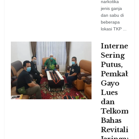
narkotika
jenis ganja
dan sabu di
beberapa
lokasi TKP ...
Internet
Sering
Putus,
Pemkab
Gayo
Lues
dan
Telkom
Bahas
Revitalisas