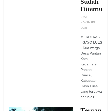
Sudah
Ditemuka
23
NOVEMBER
2021
MERDEKABICARA
| GAYO LUES
- Dua warga
Desa Pantan
Kota,
Kecamatan
Pantan
Cuaca,
Kabupaten
Gayo Lues
yang terbawa
harus air ...
Terpantau