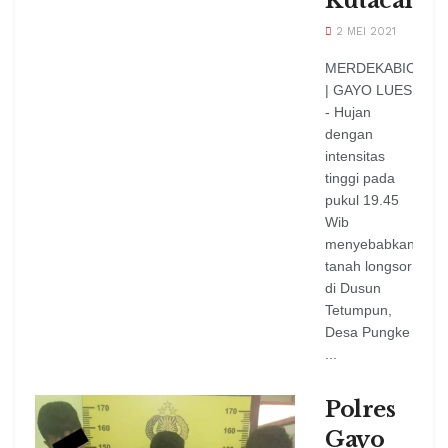
Kutacane
2 MEI 2021
MERDEKABICARA
| GAYO LUES
- Hujan
dengan
intensitas
tinggi pada
pukul 19.45
Wib
menyebabkan
tanah longsor
di Dusun
Tetumpun,
Desa Pungke
...
Polres
Gayo