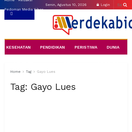
Home
Redaksi
Senin, Agustus 10, 2026
Login
Pedoman Media Siber
GOOGLE
BERANDA
SOSMAS
NASIONAL
HUKUM
NEWS
KESEHATAN
PENDIDIKAN
PERISTIWA
DUNIA
EKONOMI
TEKNO
LAINNYA
Home
Tag
Gayo Lues
Tag:
Gayo Lues