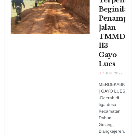
Terpenuhi
Beginilah
Penampak
Jalan
TMMD
113
Gayo
Lues
7 JUNI 2022
MERDEKABICARA
| GAYO LUES
-Daerah di
tiga desa
Kecamatan
Dabun
Gelang,
Blangkejeren,