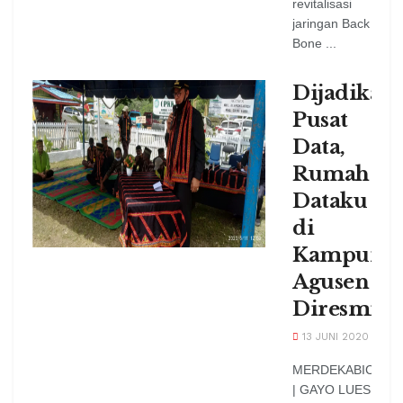
revitalisasi
jaringan Back
Bone ...
Dijadikan
Pusat
Data,
Rumah
Dataku
di
Kampung
Agusen
Diresmik
13 JUNI 2020
MERDEKABICARA
| GAYO LUES