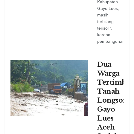
Kabupaten
Gayo Lues,
masih
terbilang
terisolir,
karena
pembangunan
...
Dua
Warga
Tertimbu
Tanah
Longsor
Gayo
Lues
Aceh