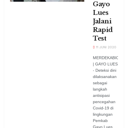
Gayo
Lues
Jalani
Rapid
Test
11 JUNI 2020
MERDEKABICARA
| GAYO LUES
- Deteksi dini
dilaksanakan
sebagai
langkah
antisipasi
pencegahan
Covid-19 di
lingkungan
Pemkab
Gayo Lues.