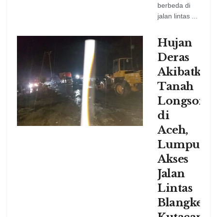
berbeda di
jalan lintas ...
Hujan
Deras
Akibatkan
Tanah
Longsor
di
Aceh,
Lumpuhk
Akses
Jalan
Lintas
Blangkeje