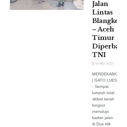
Jalan
Lintas
Blangkeje
– Aceh
Timur
Diperbaik
TNI
16 MEI 2021
MERDEKABICARA
| GATO LUES
- Sempat
lumpuh total
akibat tanah
longsor
menutupi
badan jalan
di Dua titik