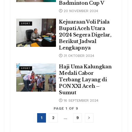
Badminton Cup V
20 NOVEMBER 2024
Kejuaraan Voli Piala
SPORT
Bupati Aceh Utara
2024 Segera Digelar,
Berikut Jadwal
Lengkapnya
31 OKTOBER 2024
Haji Uma Kalungkan
SPORT
Medali Cabor
Terbang Layang di
PON XXI Aceh –
Sumut
16 SEPTEMBER 2024
PAGE 1 OF 9
1
2
…
9