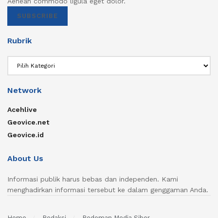
Aenean commodo ligula eget dolor.
SUBSCRIBE
Rubrik
Rubrik
Network
Acehlive
Geovice.net
Geovice.id
About Us
Informasi publik harus bebas dan independen. Kami
menghadirkan informasi tersebut ke dalam genggaman Anda.
Home
Redaksi
Pedoman Media Siber