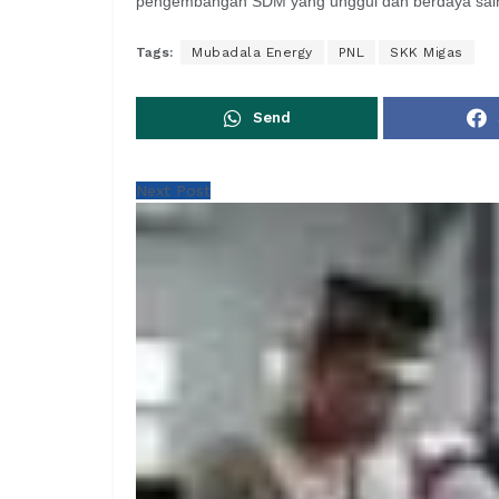
pengembangan SDM yang unggul dan berdaya sain
Tags:
Mubadala Energy
PNL
SKK Migas
Send
Next Post