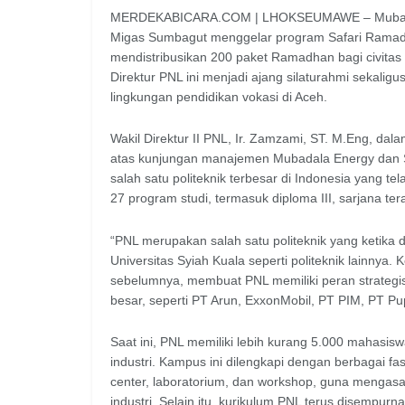
MERDEKABICARA.COM | LHOKSEUMAWE – Mubadal
Migas Sumbagut menggelar program Safari Ramadh
mendistribusikan 200 paket Ramadhan bagi civita
Direktur PNL ini menjadi ajang silaturahmi sekalig
lingkungan pendidikan vokasi di Aceh.
Wakil Direktur II PNL, Ir. Zamzami, ST. M.Eng, d
atas kunjungan manajemen Mubadala Energy dan S
salah satu politeknik terbesar di Indonesia yang te
27 program studi, termasuk diploma III, sarjana te
“PNL merupakan salah satu politeknik yang ketika d
Universitas Syiah Kuala seperti politeknik lainny
sebelumnya, membuat PNL memiliki peran strategis
besar, seperti PT Arun, ExxonMobil, PT PIM, PT Pu
Saat ini, PNL memiliki lebih kurang 5.000 mahasis
industri. Kampus ini dilengkapi dengan berbagai fa
center, laboratorium, dan workshop, guna mengas
industri. Selain itu, kurikulum PNL terus disempur