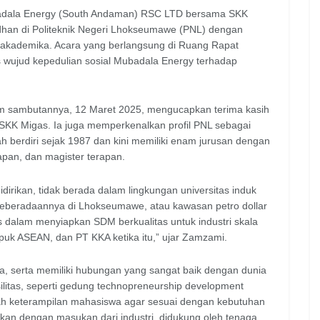
a Energy (South Andaman) RSC LTD bersama SKK
an di Politeknik Negeri Lhokseumawe (PNL) dengan
s akademika. Acara yang berlangsung di Ruang Rapat
us wujud kepedulian sosial Mubadala Energy terhadap
alam sambutannya, 12 Maret 2025, mengucapkan terima kasih
KK Migas. Ia juga memperkenalkan profil PNL sebagai
lah berdiri sejak 1987 dan kini memiliki enam jurusan dengan
rapan, dan magister terapan.
idirikan, tidak berada dalam lingkungan universitas induk
a. Keberadaannya di Lhokseumawe, atau kawasan petro dollar
 dalam menyiapkan SDM berkualitas untuk industri skala
puk ASEAN, dan PT KKA ketika itu,” ujar Zamzami.
wa, serta memiliki hubungan yang sangat baik dengan dunia
silitas, seperti gedung technopreneurship development
ah keterampilan mahasiswa agar sesuai dengan kebutuhan
nakan dengan masukan dari industri, didukung oleh tenaga