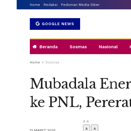
Home
Redaksi
Pedoman Media Siber
GOOGLE NEWS
Beranda
Sosmas
Nasional
Home
Sosmas
Mubadala Ener
ke PNL, Perer
A
A
A
A
12 MARET 2025