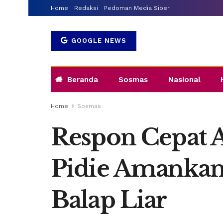
Home
Redaksi
Pedoman Media Siber
GOOGLE NEWS
Beranda
Sosmas
Nasional
Home
Sosmas
Respon Cepat A
Pidie Amankan
Balap Liar