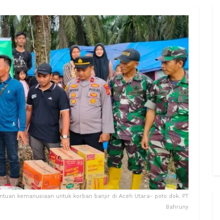
uan kemanusiaan untuk korban banjir di Aceh Utara- poto dok. PT
Bahruny