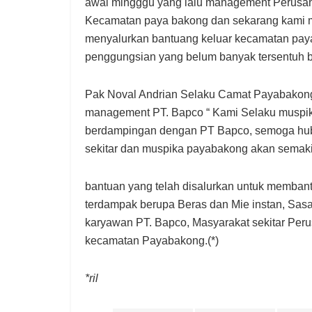
awal mingggu yang lalu management Perusah
Kecamatan paya bakong dan sekarang kami
menyalurkan bantuang keluar kecamatan paya 
penggungsian yang belum banyak tersentuh b
Pak Noval Andrian Selaku Camat Payabakong 
management PT. Bapco “ Kami Selaku muspi
berdampingan dengan PT Bapco, semoga hu
sekitar dan muspika payabakong akan semaki
bantuan yang telah disalurkan untuk memban
terdampak berupa Beras dan Mie instan, Sas
karyawan PT. Bapco, Masyarakat sekitar Per
kecamatan Payabakong.(*)
*ril