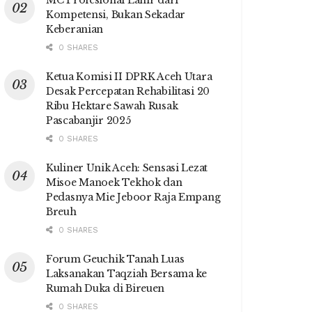
MC Profesional Lahir dari
Kompetensi, Bukan Sekadar
Keberanian
0 SHARES
Ketua Komisi II DPRK Aceh Utara
Desak Percepatan Rehabilitasi 20
Ribu Hektare Sawah Rusak
Pascabanjir 2025
0 SHARES
Kuliner Unik Aceh: Sensasi Lezat
Misoe Manoek Tekhok dan
Pedasnya Mie Jeboor Raja Empang
Breuh
0 SHARES
Forum Geuchik Tanah Luas
Laksanakan Taqziah Bersama ke
Rumah Duka di Bireuen
0 SHARES