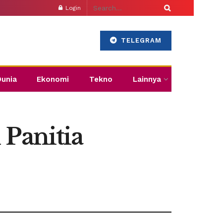
Login
TELEGRAM
Dunia
Ekonomi
Tekno
Lainnya
 Panitia