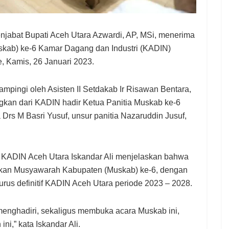
t Bupati Aceh Utara Azwardi, AP, MSi, menerima
skab) ke-6 Kamar Dagang dan Industri (KADIN)
, Kamis, 26 Januari 2023.
dampingi oleh Asisten II Setdakab Ir Risawan Bentara,
an dari KADIN hadir Ketua Panitia Muskab ke-6
Drs M Basri Yusuf, unsur panitia Nazaruddin Jusuf,
6 KADIN Aceh Utara Iskandar Ali menjelaskan bahwa
akan Musyawarah Kabupaten (Muskab) ke-6, dengan
us definitif KADIN Aceh Utara periode 2023 – 2028.
enghadiri, sekaligus membuka acara Muskab ini,
ni,” kata Iskandar Ali.