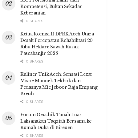
MC Profesional Lahir dari
Kompetensi, Bukan Sekadar
Keberanian
0 SHARES
Ketua Komisi II DPRK Aceh Utara
Desak Percepatan Rehabilitasi 20
Ribu Hektare Sawah Rusak
Pascabanjir 2025
0 SHARES
Kuliner Unik Aceh: Sensasi Lezat
Misoe Manoek Tekhok dan
Pedasnya Mie Jeboor Raja Empang
Breuh
0 SHARES
Forum Geuchik Tanah Luas
Laksanakan Taqziah Bersama ke
Rumah Duka di Bireuen
0 SHARES