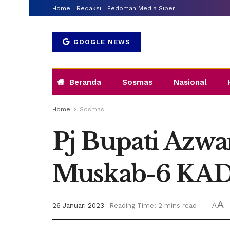
Home
Redaksi
Pedoman Media Siber
GOOGLE NEWS
Beranda
Sosmas
Nasional
Home
Sosmas
Pj Bupati Azwa
Muskab-6 KAD
A
26 Januari 2023
Reading Time: 2 mins read
A